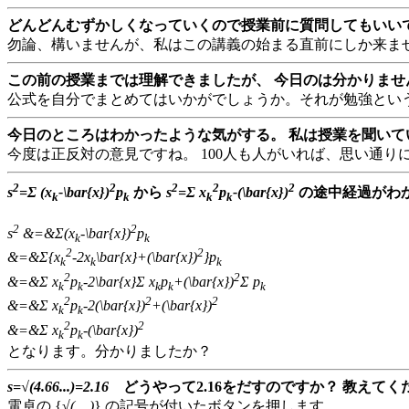
どんどんむずかしくなっていくので授業前に質問してもいいです
勿論、構いませんが、私はこの講義の始まる直前にしか来ませ
この前の授業までは理解できましたが、 今日のは分かりません
公式を自分でまとめてはいかがでしょうか。それが勉強とい
今日のところはわかったような気がする。 私は授業を聞いていま
今度は正反対の意見ですね。 100人も人がいれば、思い通り
2
2
2
2
2
s
=Σ (x
-\bar{x})
p
から
s
=Σ x
p
-(\bar{x})
の途中経過がわから
k
k
k
k
2
2
s
&=&Σ(x
-\bar{x})
p
k
k
2
2
&=&Σ{x
-2x
\bar{x}+(\bar{x})
}p
k
k
k
2
2
&=&Σ x
p
-2\bar{x}Σ x
p
+(\bar{x})
Σ p
k
k
k
k
k
2
2
2
&=&Σ x
p
-2(\bar{x})
+(\bar{x})
k
k
2
2
&=&Σ x
p
-(\bar{x})
k
k
となります。分かりましたか？
s=√(4.66...)=2.16
どうやって2.16をだすのですか？ 教えてくだ
電卓の {
√( )
} の記号が付いたボタンを押します。