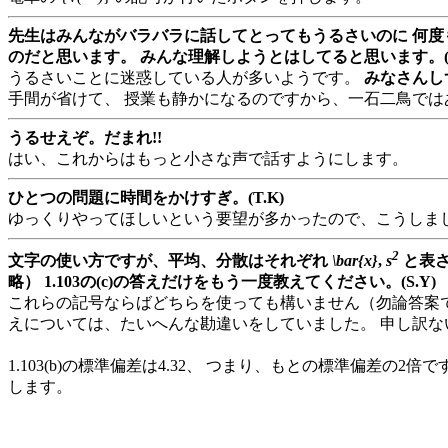
先生はみんながバラバラに話してとってもうるさいのに 何度
のだと思います。 みんな理解しようとはしてると思います。(K
うるさいことに迷惑している人が多いようです。
みなさんし
手間が省けて、 授業も静かになるのですから、一石二鳥では
うるせえぞ。だまれ!!
はい、これからはもっと小さな声で話すようにします。
ひとつの問題に時間をかけすぎ。(T.K)
ゆっくりやってほしいという要望が多かったので、こうしま
2
文字の使い方ですが、平均、分散はそれぞれ
\bar{x}
,
s
と表さ
略） 1.103の(c)の答えだけをもう一度教えてください。(S.Y)
これらの記号ならばどちらを使っても構いません（勿論答案
えについては、たいへんな勘違いをしていました。 申し訳な
1.103(b)の標準偏差は4.32、 つまり、もとの標準偏差の2倍
します。