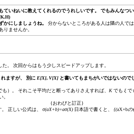
もていねいに教えてくれるのでうれしいです。 でもみんなつい
.H)
ずかにしましょうね。
分からないところがある人は隣の人では
ありませんか。
した。 次回からはもう少しスピードアップします。
れますが、 別に
E[X]
,
V[X]
と書いてもまちがいではないのでし
でも）。 それこそ平均だと断ってありさえすれば、
K
でも
ξ
で
い。
{おわびと訂正}
です。 正しい公式は、
σ(aX+b)=aσ(X)
日本語で書くと、
{(
aX+b
の標