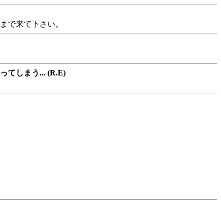
大まで来て下さい。
う... (R.E)