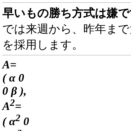
早いもの勝ち方式は嫌です
では来週から、昨年まで
を採用します。
A=
( α 0
0 β ),
2
A
=
2
( α
0