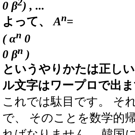
2
0 β
) , ...
n
よって、
A
=
n
( α
0
n
0 β
)
というやりかたは正しい
ル文字はワープロで出ますか。
これでは駄目です。 そ
で、 そのことを数学的
ればなりません。 韓国