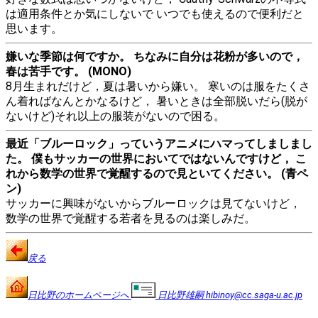
は適用条件とか気にしないで いつでも使えるので便利だと
思います。
嫌いな季節は何ですか。 ちなみに自分は花粉が多いので，
春は苦手です。 (MONO)
8月生まれだけど，夏は暑いから嫌い。 寒いのは服をたくさ
ん着ればなんとかなるけど， 暑いときは全部脱いだら(脱が
ないけど)それ以上の服装がないので困る。
最近「ブルーロック」っていうアニメにハマってしましまし
た。 僕もサッカーの世界においてではないんですけど， こ
れから数学の世界で覚醒するので見といてください。 (青ペ
ン)
サッカーに興味がないからブルーロックは見てないけど，
数学の世界で覚醒する若者を見るのは楽しみだ。
戻る
日比野のホームページへ
日比野雄嗣 hibinoy@cc.saga-u.ac.jp