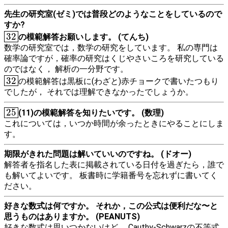
先生の研究室(ゼミ)では普段どのようなことをしているので
すか?
32
32
の模範解答お願いします。 (てんち)
数学の研究室では，数学の研究をしています。 私の専門は
確率論ですが，確率の研究はくじやさいころを研究している
のではなく， 解析の一分野です。
32
32
の模範解答は黒板に(わざと)赤チョークで書いたつもり
でしたが， それでは理解できなかったでしょうか。
25
25
(11)の模範解答を知りたいです。 (数理)
これについては，いつか時間が余ったときにやることにしま
す。
期限がきれた問題は解いていいのですね。 (ドオー)
解答者を指名した表に掲載されている日付を過ぎたら，誰で
も解いてよいです。 板書時に学籍番号を忘れずに書いてく
ださい。
好きな数式は何ですか。 それか，この公式は便利だな〜と
思うものはありますか。 (PEANUTS)
好きな数式は思いつかないけど， Cauthy-Schwarzの不等式