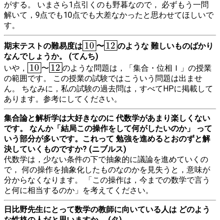
がする。 いまさら1点引くのも野暮なので， 必ずもう一問
解いて，9点でも10点でも大差なかったと思わせてほしいで
す。
10
12
10
12
期末テストの難易度は
〜
のような 難しいものばかり
なんでしょうか。 (てんち)
10
12
10
12
いや，
〜
のような問題は，「集合・位相Ｉ」の授業
の範囲です。 この授業の試験ではこういう問題は出ませ
ん。 ちなみに，私の試験の過去問は，すべてHPに掲載して
あります。参考にしてください。
集合論と解析学は大好きなのに 代数学があまり楽しくない
です。 なんか「結局この操作をして何がしたいのか」 って
いう部分が多いです。これって 勉強を進めるとおのずと解
決していくものですか? (ニブルス)
代数学は，少ない条件の下で抽象的に議論を進めていくの
で， 何の操作を抽象化したものなのかを見失うと，意味が
分からなくなります。 「この操作は，今までの数学で言う
と何に相当するのか」を考えてください。
日比野先生にとって数学の教師に向いている人は どのよう
な性格の人だと思いますか。 (タ)