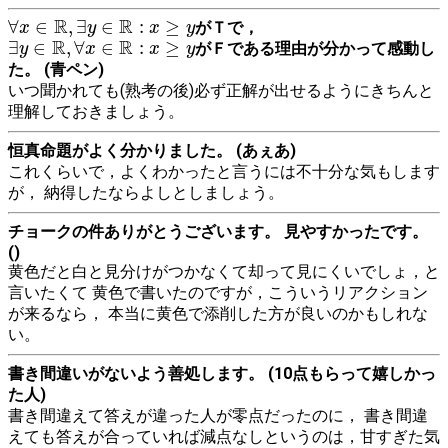
∀
x
∈
R
,
∃
y
∈
R
:
x
≥
y
R
R
∀
∈
,
∃
∈
:
≥
がＴで，
x
y
x
y
∃
y
∈
R
,
∀
x
∈
R
:
x
≥
y
R
R
∃
∈
,
∀
∈
:
≥
がＦである理由が分かって感動し
y
x
x
y
た。 (青ペン)
いつ聞かれても(熟考の後)必ず正解が出せるようにきちんと
理解しておきましょう。
恒真命題がよく分かりました。 (あぇあ)
これくらいで，よくわかったと言うには不十分な気もします
が， 納得したならよしとしましょう。
チョークの件ありがとうございます。 見やすかったです。
()
黄色だと白と見分けがつかなくて却って見にくいでしょ，と
言いたくて 黄色で書いたのですが，こういうリアクション
が来るなら， 本当に黄色で添削した方が良いのかもしれな
い。
書き間違いがないよう善処します。 (10点もらって嬉しかっ
た人)
書き間違えて答えが違った人が零点だったのに， 書き間違
えても答えが合っていれば減点なしというのは，甘すぎた気