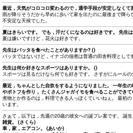
最近，天気がコロコロ変わるので，通学手段が安定しなくて面倒
雨が降りそうだから早めに歩いて家を出たのに最後まで降らな
不安定な天候でした。
夏はきらいです。 でも，汗だくになるのは好きです。 先生は，
夏は嫌いですけど，花火は好きです。
先生はバッタを食べたことがありますか? ()
バッタではないけど，イナゴの佃煮は普通の田舎料理として
先生は何か好きなスポーツはありますか。 ()
スポーツは見るだけなら何でも好きです。 さすがにルールの
最近，ちゃんとした自炊をするようになりました。 一年生の
やポトフを作り， たくさんジャガイモを食べることができて
煮物とか作るのは，料理できる人っぽくていいねぇ。 最初の
います。
さぁて，以下は，先週の20歳の彼女への誕プレ案です。 誕
雑貨。 (さくら)
車，家，エアコン。 (あいか)