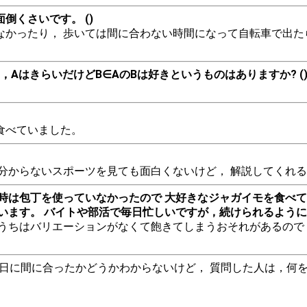
くさいです。 ()
かったり， 歩いては間に合わない時間になって自転車で出た
AはきらいだけどB∈AのBは好きというものはありますか? (
食べていました。
分からないスポーツを見ても面白くないけど， 解説してくれる
時は包丁を使っていなかったので 大好きなジャガイモを食べて
います。 バイトや部活で毎日忙しいですが，続けられるように頑
うちはバリエーションがなくて飽きてしまうおそれがあるので
生日に間に合ったかどうかわからないけど， 質問した人は，何