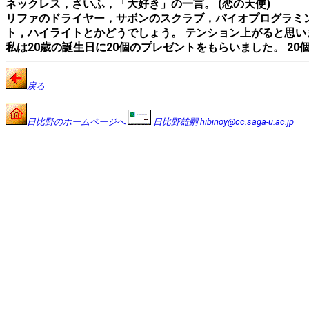
ネックレス，さいふ，「大好き」の一言。 (恋の天使)
リファのドライヤー，サボンのスクラブ，バイオプログラミングの
ト，ハイライトとかどうでしょう。 テンション上がると思います。
私は20歳の誕生日に20個のプレゼントをもらいました。 20
戻る
日比野のホームページへ
日比野雄嗣 hibinoy@cc.saga-u.ac.jp