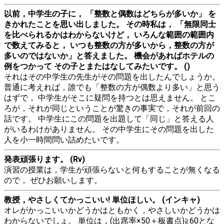
以前，中学生の子に， 「整数と偶数はどちらが多いか」 を
きかれたことを思い出しました。 その時私は， 「無限同士
を比べられるかはわからないけど， いろんな範囲の範囲内
で数えてみると， いつも整数の方が多いから，整数の方が
多いのではないか」と答えました。 機会があればホテルの
例をつかって その子とまたはなしてみたいです。 ()
それはその中学生の先生がその問題を出したんでしょうか。
普通に考えれば，誰でも「整数の方が偶数より多い」と思う
はずで， 中学生がそこに疑問を持つとは思えません。 とこ
ろが，それが同じということが驚きの事実で，それが前回の
話です。 中学生にこの問題を出題して「同じ」と答える人
がいるわけがありません。 その中学生にその問題を出した
人を小一時間問い詰めたいです。
発表頑張ります。 (Rv)
演習の授業は，学生が頑張らないと何もすることが無くなる
ので， ぜひお願いします。
教授，やさしくてかっこいい! 単位ほしい。 (インキャ)
オレがかっこいいかどうかはともかく，やさしいかどうかは
わからないでしょ。 単位は，(出席率×50＋板書点)≧60とな