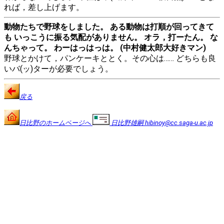
れば，差し上げます。
動物たちで野球をしました。 ある動物は打順が回ってきて
も いっこうに振る気配がありません。 オラ，打ーたん。 な
んちゃって。 わーはっはっは。 (中村健太郎大好きマン)
野球とかけて，パンケーキととく。その心は…… どちらも良
いバ(ッ)ターが必要でしょう。
戻る
日比野のホームページへ
日比野雄嗣 hibinoy@cc.saga-u.ac.jp