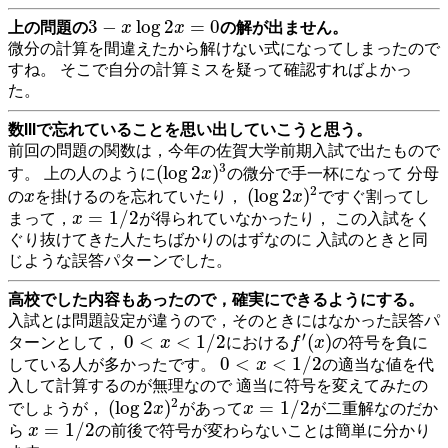
3
−
x
log
2
x
=
0
3
−
log
2
=
0
上の問題の
の解が出ません。
x
x
微分の計算を間違えたから解けない式になってしまったので
すね。 そこで自分の計算ミスを疑って確認すればよかっ
た。
数IIIで忘れていることを思い出していこうと思う。
前回の問題の関数は，今年の佐賀大学前期入試で出たもので
(
log
2
x
)
3
3
(
log
2
)
す。 上の人のように
の微分で手一杯になって 分母
x
(
log
2
x
)
2
x
2
(
log
2
)
の
を掛けるのを忘れていたり，
ですぐ割ってし
x
x
x
=
1
/
2
=
1
/
2
まって，
が得られていなかったり， この入試をく
x
ぐり抜けてきた人たちばかりのはずなのに 入試のときと同
じような誤答パターンでした。
高校でした内容もあったので，確実にできるようにする。
入試とは問題設定が違うので，そのときにはなかった誤答パ
0
<
x
<
1
/
2
f
′
(
x
)
′
0
<
<
1
/
2
(
)
ターンとして，
における
の符号を負に
x
f
x
0
<
x
<
1
/
2
0
<
<
1
/
2
している人が多かったです。
の適当な値を代
x
入して計算するのが無理なので 適当に符号を変えてみたの
(
log
2
x
)
2
x
=
1
/
2
2
(
log
2
)
=
1
/
2
でしょうが，
があって
が二重解なのだか
x
x
x
=
1
/
2
=
1
/
2
ら
の前後で符号が変わらないことは簡単に分かり
x