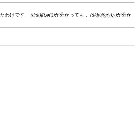
ったわけです。
(d/dt)f(t,φ(t))
が分かっても，
(d/dy)f(g(y),y)
が分か