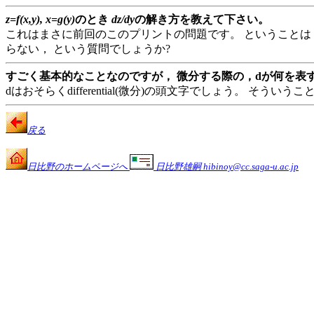
z=f(x,y), x=g(y)
のとき
dz/dy
の解き方を教えて下さい。
これはまさに前回のこのプリントの問題です。 ということは
らない， という質問でしょうか?
すごく基本的なことなのですが， 微分する際の，dが何を表
dはおそらくdifferential(微分)の頭文字でしょう。 そう
戻る
日比野のホームページへ
日比野雄嗣 hibinoy@cc.saga-u.ac.jp