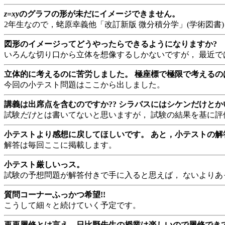
z=xy
のグラフの形が未だにイメージできません。
2年生なので，蛯原幸義他「改訂新版 微分積分学」(学術図書)を
図形のイメージってどうやったらできるようになりますか?
いろんな切り口から立体を想像するしかないですが， 最近
立体的に考えるのに苦労しました。 極座標で極限で考える
今回の小テスト問題はここから出しました。
講義は出席点を含むのですか?? シラバスにはシケンだけと
試験
だけ
とは書いてないと思いますが， 試験の結果を基に評
小テストより感想に戻してほしいです。 あと，小テストの解
解答は毎回ここに掲載します。
小テスト厳しいっス。
試験の予想問題が解答付きで手に入ると思えば， ないより
質問コーナーふっかつ希望!!
こうして細々と続けていく予定です。
再再履修とは言え，日比野先生の授業は楽しいので履修でき