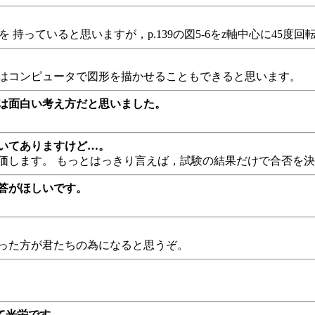
 持っていると思いますが，p.139の図5-6をz軸中心に45度
ではコンピュータで図形を描かせることもできると思います。
のは面白い考え方だと思いました。
かいてありますけど…。
価します。 もっとはっきり言えば，試験の結果だけで合否を
答がほしいです。
あった方が君たちの為になると思うぞ。
て光栄です。