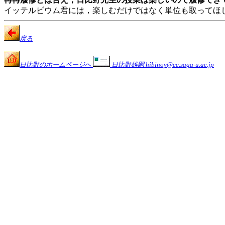
イッテルビウム君には，楽しむだけではなく単位も取ってほ
戻る
日比野のホームページへ
日比野雄嗣 hibinoy@cc.saga-u.ac.jp