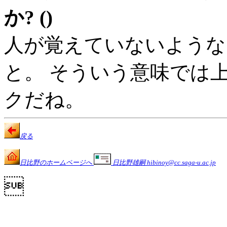
か? ()
人が覚えていないような
と。 そういう意味では
クだね。
戻る
日比野のホームページへ
日比野雄嗣 hibinoy@cc.saga-u.ac.jp
