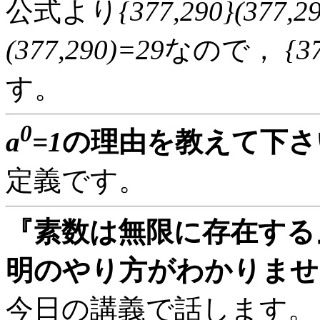
公式より
{377,290}(377,
(377,290)=29
なので，
{3
す。
0
a
=1
の理由を教えて下さい
定義です。
『素数は無限に存在する
明のやり方がわかりません
今日の講義で話します。