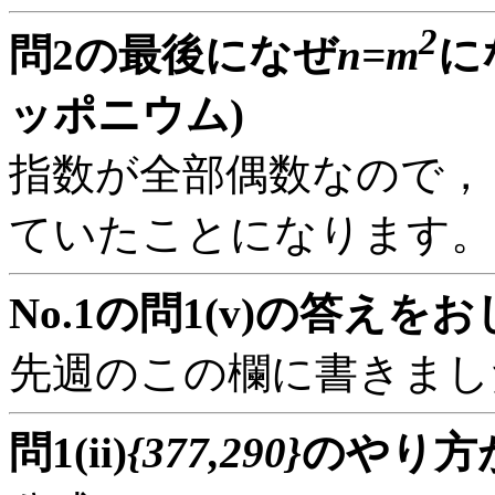
2
問2の最後になぜ
n=m
に
ッポニウム)
指数が全部偶数なので，
ていたことになります。
No.1の問1(v)の答えを
先週のこの欄に書きまし
問1(ii)
{377,290}
のやり方が