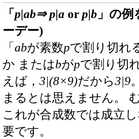
「
p|ab⇒ p|a
or
p|b
」の例
ーデー)
「
ab
が素数
p
で割り切れ
か または
b
が
p
で割り切
えば，
3|(8×9)
だから
3|9
まるとは思えません。 
これが合成数では成立し
要です。