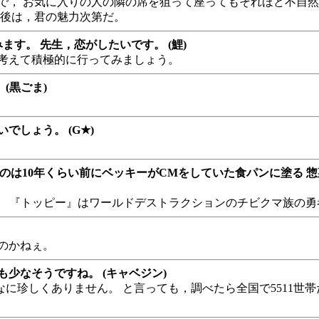
で， お気に入りの人の隣の席を狙って座ってもそれほど不自然
 後は，君の魅力次第だ。
す。 先生，恋がしたいです。 (鯉)
と考えて積極的に行ってみましょう。
(黒ごま)
しょう。 (G★)
いうのは10年くらい前にベッキーがCMをしていた食パンに塗る 
。 『トッピー』はワールドデストラクションのチビクマ族の勇
のかねぇ。
少なそうですね。 (キャベジン)
に珍しくありません。 と言っても，調べたら全国で5511世