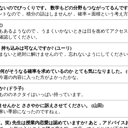
いのでびっくりです。 数学もどの分野もつながってるんですね
トなので， 積分の話はしませんが， 確率＝面積という考え
)
もあるようなので， うまくいかないときは日を改めてアクセス
確認してください。
持ち込みは可なんですか? (ユーリ)
まないと絶対に解けませんので， 忘れないようにしてください
がそうなる確率を求めているのか とても気になりました。 (×_
り今週の内容に入った方がよかったかな。
 (ドラ子)
ーもののネクタイはいっぱい持っています。
んかと ささやかに訴えさせてください。 (山田)
寒い季節になったのですねぇ。
笑) 先生は授業内恋愛は認めていますか? あと，アドバイスお