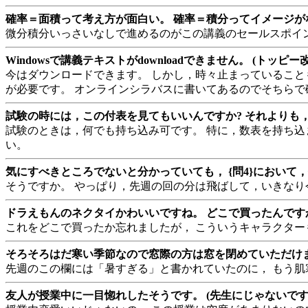
確率＝面積って考え方が面白い。 確率＝積分ってイメージがな
微分積分いっさいなしで進めるのがこの講義のセールスポイン
Windowsで講義テキストがdownloadできません。 (トッピー改
今はダウンロードできます。 しかし，時々止まっていること
が必要です。 オンラインシラバスに書いてあるのでそちらで
試験の時には，この付表を見てもいいんですか? それよりも，
試験のときは，何でも持ち込み可です。 特に，数表を持ち込
い。
気にすべきところでないと分かっていても， {問4}において，何
そうですか。 やっぱり，先週の回の分は飛ばして，いきな
ドラえもんのネクタイかわいいですね。 どこで買ったんですか?
これをどこで買ったか忘れましたが， こういうキャラクタ
そろそろはだ寒い季節なので窓際の方は窓を閉めていただけませ
先週のこの欄には「暑すぎる」と書かれていたのに， もう肌
友人が授業中に一目惚れしたそうです。 (先生にじゃないです。