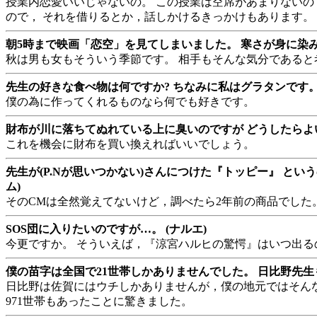
授業内恋愛いいじゃないの。 この授業は空席があまりないの
ので， それを借りるとか，話しかけるきっかけもあります。
朝5時まで映画「恋空」を見てしまいました。 寒さが身に染みま
秋は男も女もそういう季節です。 相手もそんな気分である
先生の好きな食べ物は何ですか? ちなみに私はグラタンです。 
僕の為に作ってくれるものなら何でも好きです。
財布が川に落ちてぬれている上に臭いのですが どうしたらよいで
これを機会に財布を買い換えればいいでしょう。
先生が(P.Nが思いつかない)さんにつけた『トッピー』 と
ム)
そのCMは全然覚えてないけど，調べたら2年前の商品でした
SOS団に入りたいのですが…。 (ナルエ)
今更ですか。 そういえば，『涼宮ハルヒの驚愕』はいつ出る
僕の苗字は全国で21世帯しかありませんでした。 日比野先生も
日比野は佐賀にはウチしかありませんが，僕の地元ではそんな
971世帯もあったことに驚きました。