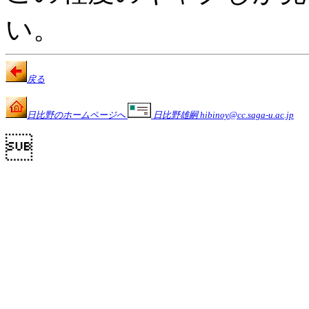
い。
戻る
日比野のホームページへ
日比野雄嗣 hibinoy@cc.saga-u.ac.jp
