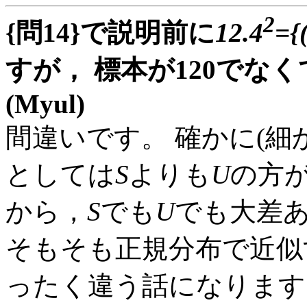
2
{問14}で説明前に
12.4
={
すが， 標本が120でな
(Myul)
間違いです。 確かに(細
としては
S
よりも
U
の方
から，
S
でも
U
でも大差
そもそも正規分布で近似
ったく違う話になります