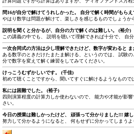
計算問題ですから計算はありますが、 ディオファントス方程
問16が自分で解けてうれしかった。 自分で解く時間がもらえて
やはり数学は問題が解けて、楽しさを感じるものでしょうから
説明を聞くと分かるが、自分の力で解くのは難しい。 (裕介)
この講義の中でも、 説明を聴いて理解できれば十分で、 自
一次合同式の方法は少し理解できたけど、数字が変わると また
ある数字のときだけたまたま解ける、というのでは、 試験の
分で数字を変えて解く練習をしてみてください。
けっこうむずかしいです。 (千佳)
初めて聴くことですから、聞いてすぐに解けるようなもので
私には困難でした。 (裕子)
四則演算程度の計算力しか使わないので、 能力や才能が影響
さい。
今日の授業は難しかったけど、 頑張って分かりました!!! 嬉しいで
努力して分かるようになると、 何もせずに分かってしまうよ