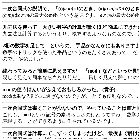
一次合同式の説明で、 「(i)
(a m)=1
のとき、(ii)
(a m)=d>1
のとき
(a m)
は
a
と
m
の最大公約数という意味です。
a
と
m
の最大公約
九去法を使って、大きい数字の計算が驚くほど 簡単にできたの
九去法は計算するというより、検算するようなものなので、 
2桁の数字を足して... というの、 手品かなんかにもありますよ
数字のトリックを使った手品というのもたくさんあって、 そ
ので、 やめました。
終わってみると簡単に思えますが、 「mod」などといった見慣れ
易しく見えて簡単なら当たり前だし、 易しく見えて難しいの
modの使うはんいがふえておもしろかった。 (貴子)
modは単なる記法に過ぎないのですが、 とても便利なので
一次合同式は書くことが少ないので、やっていることは前と同じ
これも、modという記号の素晴らしさのひとつですね。 数
表現することができるように作られているのです。
一次合同式は計算にてこずってしまったけど、 最後まで解けた