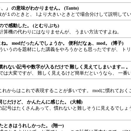
、」 の意味がわかりません。 (Tanto)
数が１のときと、 1より大きいときとで場合分けして説明して
で感動した。 (とむりぶち)
計算機の代わりにはなりませんが、 うまい方法ですよね。
ね。 modだったんでしょうか。 便利だなぁ、mod。 (博子)
ういうのを題材にした講義をやろうかとも思ったですが、 ト
ない記号や数字が入るだけで 難しく見えてしまいます... 。 
では大変ですが、 難しく見えるけど簡単だというなら、 一番
、これからはこれで表現することが多いです。 modに慣れてお
だけど、 かんたんに感じた。 (大輔)
学の記号はたくさんあって、慣れないと難しそうに見えるでしょ
ときはうれしかった。 (翔一)